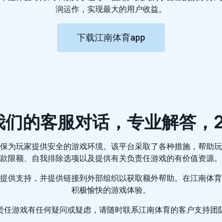
润运作，实现最大的用户收益。
下载江南体育app
们的客服对话，专业解答，2
保为玩家提供安全的游戏环境。该平台采取了各种措施，帮助玩
款限额、自我排除选项以及提供有关负责任游戏的有价值资源。
提供支持，并提供链接到外部组织以获取额外帮助。在江南体育
积极愉快的游戏体验。
责任游戏有任何疑问或疑虑，请随时联系江南体育的客户支持团