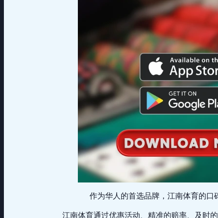
作为华人的首选品牌，江南体育的口
江南体育
通过优惠活动、精准的赔率、及时的