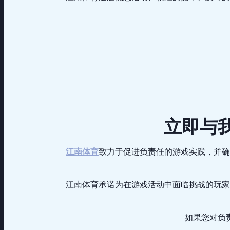
立即与我
江南体育
致力于促进负责任的游戏实践，并确
江南体育承诺为在游戏活动中面临挑战的玩家
如果您对负