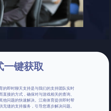
式一键获取
育的即时聊天支持是与我们的支持团队实时
而直接的方式，确保对与游戏相关的查询、
其他问题的快速解决。江南体育提供即时帮
供无缝的支持服务，引导您逐步解决问题。