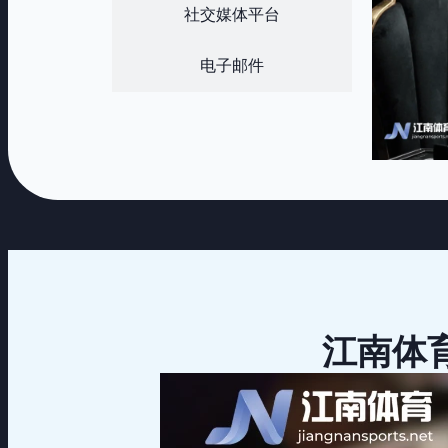
社交媒体平台
电子邮件
江南体