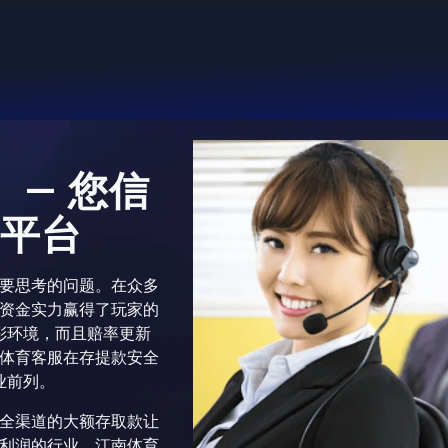
 — 您信
彩平台
要思考的问题。在众多
资金实力赢得了玩家的
彩环境，而且赔率更新
体育客服在存提款安全
业前列。
全渠道的大额存取款让
利润的行业，江南体育